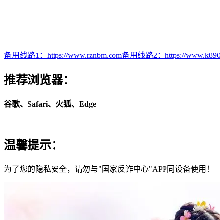
备用线路
1
：
https://www.rznbm.com
备用线路
2
：
https://www.k89
推荐浏览器：
谷歌、Safari、火狐、Edge
温馨提示：
为了您的隐私安全，请勿与"国家反诈中心"APP同设备使用！