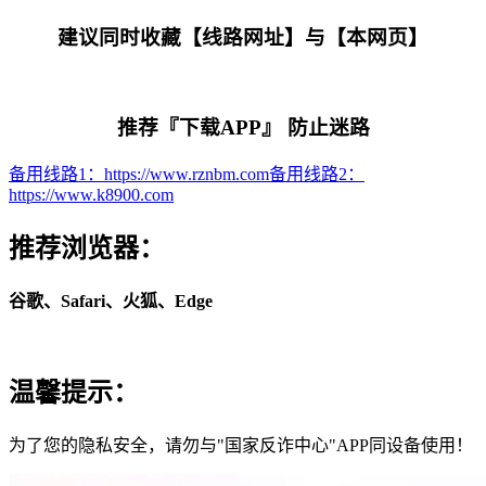
建议同时收藏【线路网址】与【本网页】
推荐『下载APP』 防止迷路
备用线路
1
：
https://www.rznbm.com
备用线路
2
：
https://www.k8900.com
推荐浏览器：
谷歌、Safari、火狐、Edge
温馨提示：
为了您的隐私安全，请勿与"国家反诈中心"APP同设备使用！