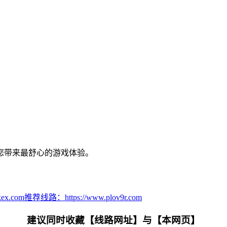
您带来最舒心的游戏体验。
kex.com
推荐线路：
https://www.plov9r.com
建议同时收藏【线路网址】与【本网页】