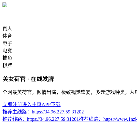
真人
体育
电子
电竞
捕鱼
棋牌
美女荷官 · 在线发牌
全网最美荷官，倾情出演，极致视觉盛宴，多元游戏种类，为
立即注册
进入主页
APP下载
推荐主线路：
https://34.96.227.59:31202
推荐线路：
https://34.96.227.59:31201
推荐线路：
https://www.1nz