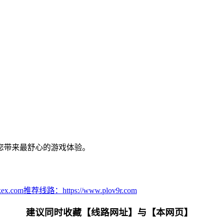
您带来最舒心的游戏体验。
kex.com
推荐线路：
https://www.plov9r.com
建议同时收藏【线路网址】与【本网页】