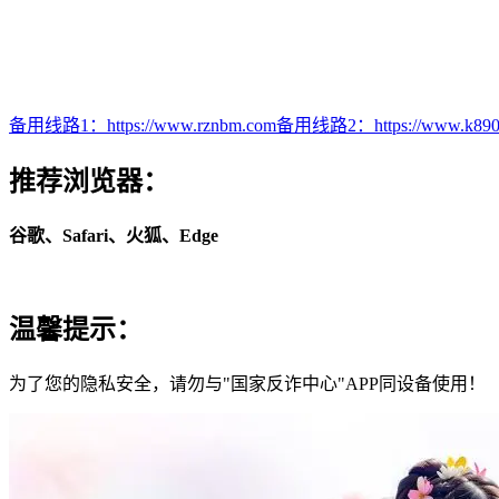
备用线路
1
：
https://www.rznbm.com
备用线路
2
：
https://www.k89
推荐浏览器：
谷歌、Safari、火狐、Edge
温馨提示：
为了您的隐私安全，请勿与"国家反诈中心"APP同设备使用！