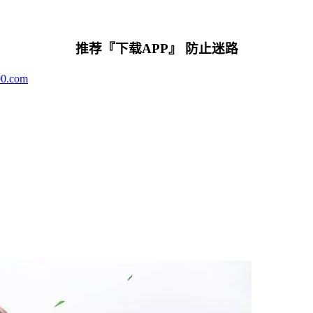
推荐『下载APP』 防止迷路
00.com