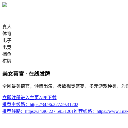
真人
体育
电子
电竞
捕鱼
棋牌
美女荷官 · 在线发牌
全网最美荷官，倾情出演，极致视觉盛宴，多元游戏种类，为
立即注册
进入主页
APP下载
推荐主线路：
https://34.96.227.59:31202
推荐线路：
https://34.96.227.59:31201
推荐线路：
https://www.1nz