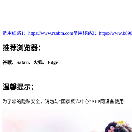
备用线路
1
：
https://www.rznbm.com
备用线路
2
：
https://www.k89
推荐浏览器：
谷歌、Safari、火狐、Edge
温馨提示：
为了您的隐私安全，请勿与"国家反诈中心"APP同设备使用！