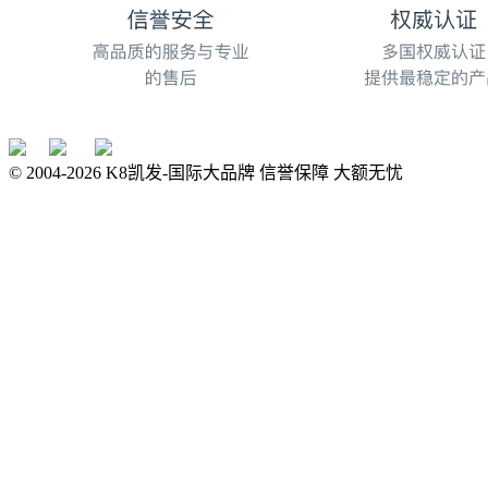
© 2004-
2026
K8凯发-国际大品牌 信誉保障 大额无忧