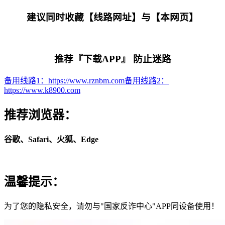
建议同时收藏【线路网址】与【本网页】
推荐『下载APP』 防止迷路
备用线路
1
：
https://www.rznbm.com
备用线路
2
：
https://www.k8900.com
推荐浏览器：
谷歌、Safari、火狐、Edge
温馨提示：
为了您的隐私安全，请勿与"国家反诈中心"APP同设备使用！