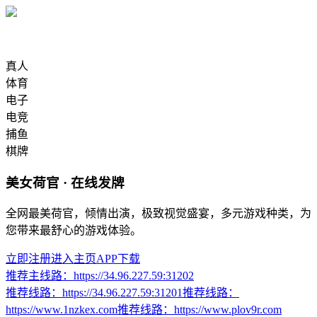
真人
体育
电子
电竞
捕鱼
棋牌
美女荷官 · 在线发牌
全网最美荷官，倾情出演，极致视觉盛宴，多元游戏种类，为
您带来最舒心的游戏体验。
立即注册
进入主页
APP下载
推荐主线路：
https://34.96.227.59:31202
推荐线路：
https://34.96.227.59:31201
推荐线路：
https://www.1nzkex.com
推荐线路：
https://www.plov9r.com