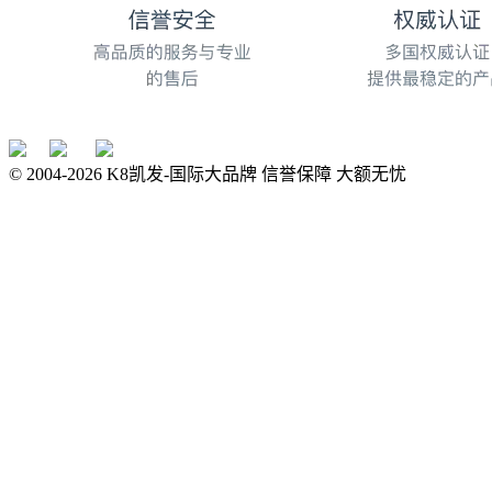
© 2004-
2026
K8凯发-国际大品牌 信誉保障 大额无忧