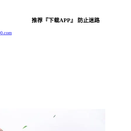
推荐『下载APP』 防止迷路
00.com