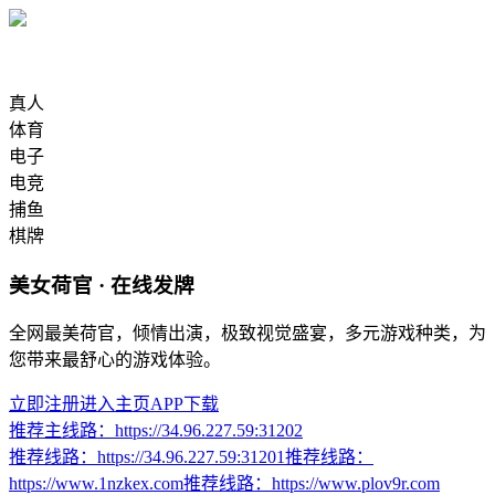
真人
体育
电子
电竞
捕鱼
棋牌
美女荷官 · 在线发牌
全网最美荷官，倾情出演，极致视觉盛宴，多元游戏种类，为
您带来最舒心的游戏体验。
立即注册
进入主页
APP下载
推荐主线路：
https://34.96.227.59:31202
推荐线路：
https://34.96.227.59:31201
推荐线路：
https://www.1nzkex.com
推荐线路：
https://www.plov9r.com