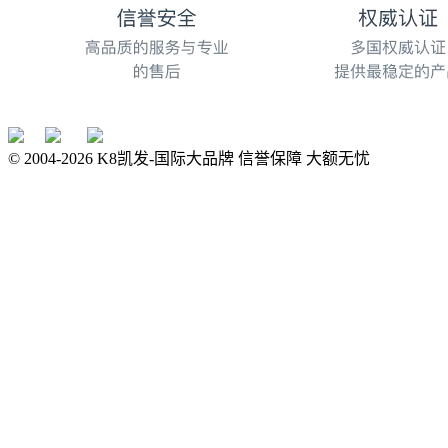
© 2004-
2026
K8凯发-国际大品牌 信誉保障 大额无忧