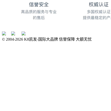
© 2004-
2026
K8凯发-国际大品牌 信誉保障 大额无忧