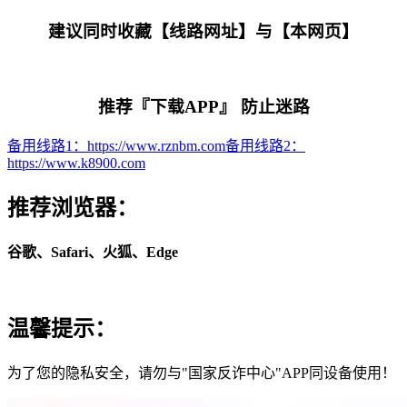
建议同时收藏【线路网址】与【本网页】
推荐『下载APP』 防止迷路
备用线路
1
：
https://www.rznbm.com
备用线路
2
：
https://www.k8900.com
推荐浏览器：
谷歌、Safari、火狐、Edge
温馨提示：
为了您的隐私安全，请勿与"国家反诈中心"APP同设备使用！