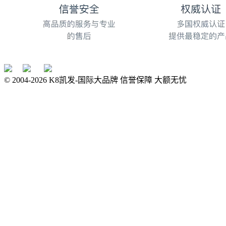
© 2004-
2026
K8凯发-国际大品牌 信誉保障 大额无忧