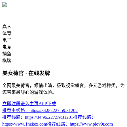
真人
体育
电子
电竞
捕鱼
棋牌
美女荷官 · 在线发牌
全网最美荷官，倾情出演，极致视觉盛宴，多元游戏种类，为
您带来最舒心的游戏体验。
立即注册
进入主页
APP下载
推荐主线路：
https://34.96.227.59:31202
推荐线路：
https://34.96.227.59:31201
推荐线路：
https://www.1nzkex.com
推荐线路：
https://www.plov9r.com