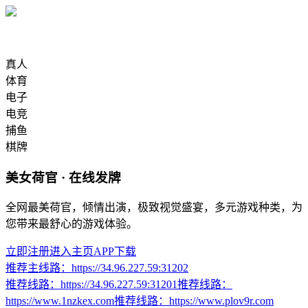
真人
体育
电子
电竞
捕鱼
棋牌
美女荷官 · 在线发牌
全网最美荷官，倾情出演，极致视觉盛宴，多元游戏种类，为
您带来最舒心的游戏体验。
立即注册
进入主页
APP下载
推荐主线路：
https://34.96.227.59:31202
推荐线路：
https://34.96.227.59:31201
推荐线路：
https://www.1nzkex.com
推荐线路：
https://www.plov9r.com