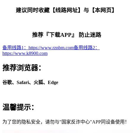
建议同时收藏【线路网址】与【本网页】
推荐『下载APP』 防止迷路
备用线路
1
：
https://www.rznbm.com
备用线路
2
：
https://www.k8900.com
推荐浏览器：
谷歌、Safari、火狐、Edge
温馨提示：
为了您的隐私安全，请勿与"国家反诈中心"APP同设备使用！