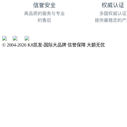
© 2004-
2026
K8凯发-国际大品牌 信誉保障 大额无忧