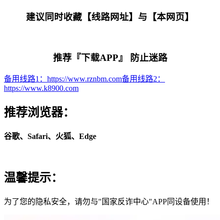
建议同时收藏【线路网址】与【本网页】
推荐『下载APP』 防止迷路
备用线路
1
：
https://www.rznbm.com
备用线路
2
：
https://www.k8900.com
推荐浏览器：
谷歌、Safari、火狐、Edge
温馨提示：
为了您的隐私安全，请勿与"国家反诈中心"APP同设备使用！