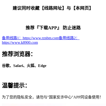
建议同时收藏【线路网址】与【本网页】
推荐『下载APP』 防止迷路
备用线路
1
：
https://www.rznbm.com
备用线路
2
：
https://www.k8900.com
推荐浏览器：
谷歌、Safari、火狐、Edge
温馨提示：
为了您的隐私安全，请勿与"国家反诈中心"APP同设备使用！