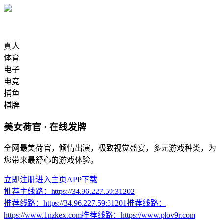
真人
体育
电子
电竞
捕鱼
棋牌
美女荷官 · 在线发牌
全网最美荷官，倾情出演，极致视觉盛宴，多元游戏种类，为
您带来最舒心的游戏体验。
立即注册
进入主页
APP下载
推荐主线路：
https://34.96.227.59:31202
推荐线路：
https://34.96.227.59:31201
推荐线路：
https://www.1nzkex.com
推荐线路：
https://www.plov9r.com