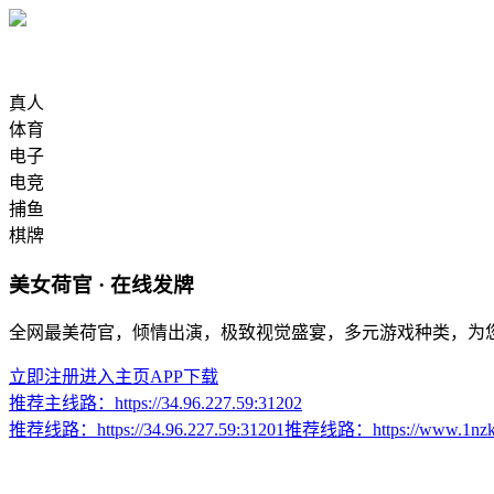
真人
体育
电子
电竞
捕鱼
棋牌
美女荷官 · 在线发牌
全网最美荷官，倾情出演，极致视觉盛宴，多元游戏种类，为
立即注册
进入主页
APP下载
推荐主线路：
https://34.96.227.59:31202
推荐线路：
https://34.96.227.59:31201
推荐线路：
https://www.1nz