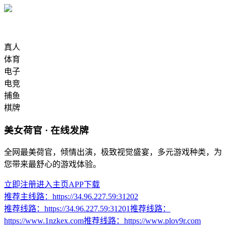
真人
体育
电子
电竞
捕鱼
棋牌
美女荷官 · 在线发牌
全网最美荷官，倾情出演，极致视觉盛宴，多元游戏种类，为
您带来最舒心的游戏体验。
立即注册
进入主页
APP下载
推荐主线路：
https://34.96.227.59:31202
推荐线路：
https://34.96.227.59:31201
推荐线路：
https://www.1nzkex.com
推荐线路：
https://www.plov9r.com