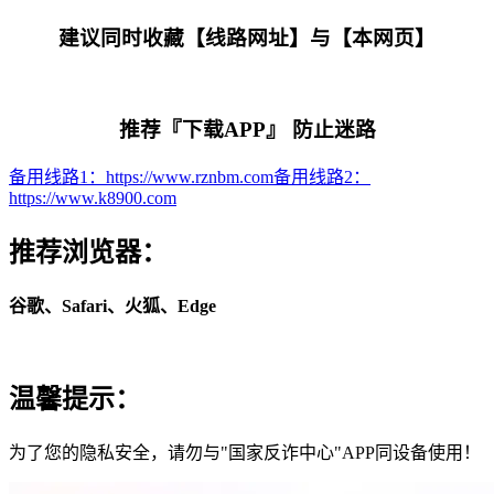
建议同时收藏【线路网址】与【本网页】
推荐『下载APP』 防止迷路
备用线路
1
：
https://www.rznbm.com
备用线路
2
：
https://www.k8900.com
推荐浏览器：
谷歌、Safari、火狐、Edge
温馨提示：
为了您的隐私安全，请勿与"国家反诈中心"APP同设备使用！