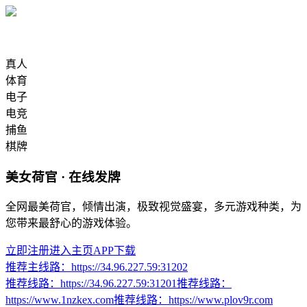
真人
体育
电子
电竞
捕鱼
棋牌
美女荷官 · 在线发牌
全网最美荷官，倾情出演，极致视觉盛宴，多元游戏种类，为
您带来最舒心的游戏体验。
立即注册
进入主页
APP下载
推荐主线路：
https://34.96.227.59:31202
推荐线路：
https://34.96.227.59:31201
推荐线路：
https://www.1nzkex.com
推荐线路：
https://www.plov9r.com