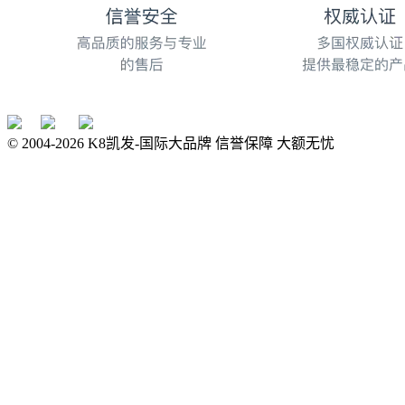
© 2004-
2026
K8凯发-国际大品牌 信誉保障 大额无忧