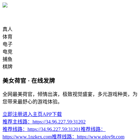
真人
体育
电子
电竞
捕鱼
棋牌
美女荷官 · 在线发牌
全网最美荷官，倾情出演，极致视觉盛宴，多元游戏种类，为
您带来最舒心的游戏体验。
立即注册
进入主页
APP下载
推荐主线路：
https://34.96.227.59:31202
推荐线路：
https://34.96.227.59:31201
推荐线路：
https://www.1nzkex.com
推荐线路：
https://www.plov9r.com