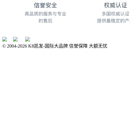
© 2004-
2026
K8凯发-国际大品牌 信誉保障 大额无忧