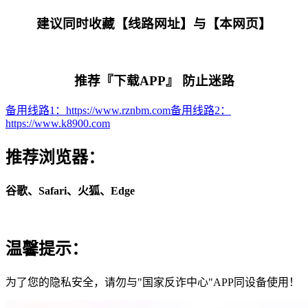
建议同时收藏【线路网址】与【本网页】
推荐『下载APP』 防止迷路
备用线路
1
：
https://www.rznbm.com
备用线路
2
：
https://www.k8900.com
推荐浏览器：
谷歌、Safari、火狐、Edge
温馨提示：
为了您的隐私安全，请勿与"国家反诈中心"APP同设备使用！