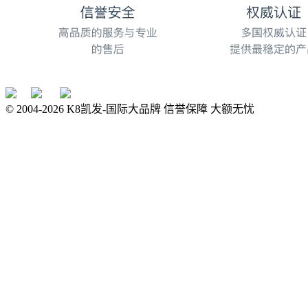
© 2004-
2026
K8凯发-国际大品牌 信誉保障 大额无忧