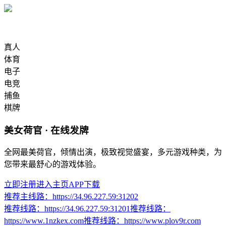
真人
体育
电子
电竞
捕鱼
棋牌
美女荷官 · 在线发牌
全网最美荷官，倾情出演，极致视觉盛宴，多元游戏种类，为
您带来最舒心的游戏体验。
立即注册
进入主页
APP下载
推荐主线路：
https://34.96.227.59:31202
推荐线路：
https://34.96.227.59:31201
推荐线路：
https://www.1nzkex.com
推荐线路：
https://www.plov9r.com