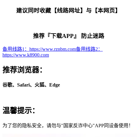
建议同时收藏【线路网址】与【本网页】
推荐『下载APP』 防止迷路
备用线路
1
：
https://www.rznbm.com
备用线路
2
：
https://www.k8900.com
推荐浏览器：
谷歌、Safari、火狐、Edge
温馨提示：
为了您的隐私安全，请勿与"国家反诈中心"APP同设备使用！